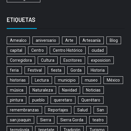
ETIQUETAS
Amealco
aniversario
Arte
Artesanía
Blog
capital
Centro
Centro Histórico
ciudad
Corregidora
Cultura
Escritores
exposicion
feria
Festival
fiesta
Gorda
Historia
historias
Lectura
municipio
museo
México
música
Naturaleza
Navidad
Noticias
pintura
pueblo
queretaro
Querétaro
remembranzas
Reportajes
Salud
San
san joaquin
Sierra
Sierra Gorda
teatro
tecnología
tepetate
Tradición
Turismo