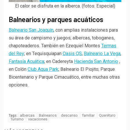
El calor se disfruta en la alberca. (fotos: Especial)
Balnearios y parques acuáticos
Balneario San Joaquín
, con amplias instalaciones para
su área de campismo y juegos; albercas, toboganes,
chapoteaderos. También en Ezequiel Montes
Termas
del Rey
; en Tequisquiapan
Oasis QS
,
Balneario La Vega
,
Fantasía Acuática
; en Cadereyta
Hacienda San Antonio
,
en Colón
Club Aqua Park
; Balneario El Piojito; Parque
Bicentenario y Parque Cimacuático, entre muchas otras
opciones.
Porque tu opinión es muy
importante para nosotros
albercas
Balnearios
descanso
familiar
Querétaro
Tags:
Turismo
vacaciones