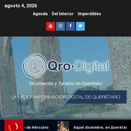
agosto 4, 2026
Agenda
Del Interior
Imperdibles
Información y Turismo en Querétaro
al Gallo de Hércules
Aquel diciembre, en Querétaro