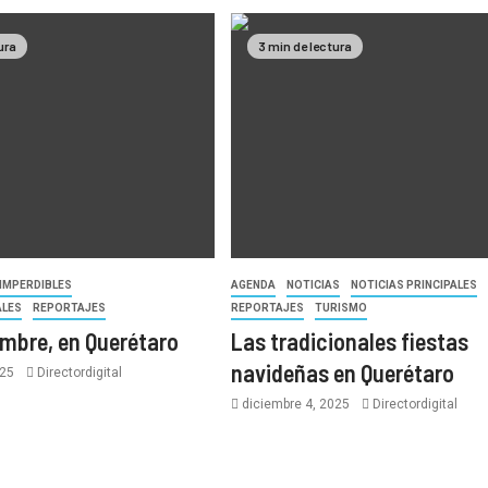
ura
3 min de lectura
IMPERDIBLES
AGENDA
NOTICIAS
NOTICIAS PRINCIPALES
ALES
REPORTAJES
REPORTAJES
TURISMO
embre, en Querétaro
Las tradicionales fiestas
navideñas en Querétaro
025
Directordigital
diciembre 4, 2025
Directordigital