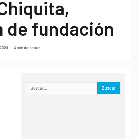
 Chiquita,
a de fundación
3 min de lectura
 2024