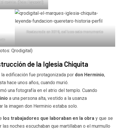
del recinto. (foto: Especial)
Restaurada en 2019, así luce este monumento
onin
fotos: Qrodigital)
rucción de la Iglesia Chiquita
la edificación fue protagonizada por
don Herminio
,
sta hace unos años, cuando murió.
mó una fotografía en el atrio del templo. Cuando
inio
a una persona alta, vestido a la usanza
ar la imagen don Herminio estaba solo.
e
los trabajadores que laboraban en la obra
y que se
or las noches escuchaban que martillaban o el murmullo