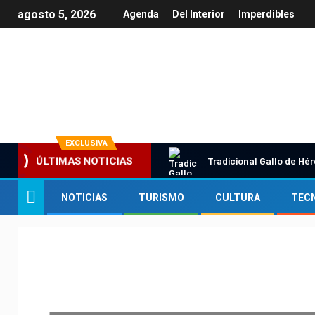
agosto 5, 2026
Agenda
Del Interior
Imperdibles
Información y Turismo en Querétaro
EXCLUSIVA
Tradicional Gallo de Hé
ÚLTIMAS NOTICIAS
NOTICIAS
TURISMO
CULTURA
TEC