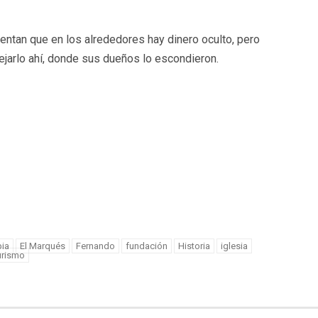
ntan que en los alrededores hay dinero oculto, pero
ejarlo ahí, donde sus dueños lo escondieron.
ia
El Marqués
Fernando
fundación
Historia
iglesia
urismo