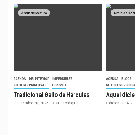
3 min de lectura
4 min de lect
AGENDA
DEL INTERIOR
IMPERDIBLES
AGENDA
BLOGS
NOTICIAS PRINCIPALES
TURISMO
NOTICIAS PRINCIP
Tradicional Gallo de Hércules
Aquel dici
diciembre 20, 2025
Directordigital
diciembre 4, 2