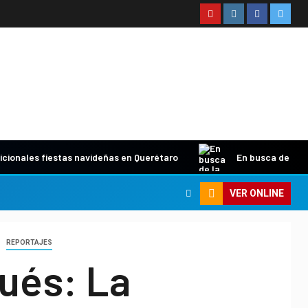
icionales fiestas navideñas en Querétaro
En busca de la 
VER ONLINE
REPORTAJES
ués: La