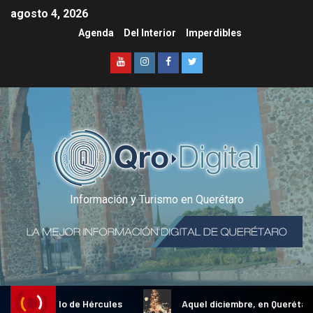
agosto 4, 2026
Agenda
Del Interior
Imperdibles
Información y Turismo en Querétaro
ional Gallo de Hércules
Aquel diciembre, en Querétaro