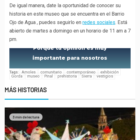
De igual manera, date la oportunidad de conocer su
historia en este museo que se encuentra en el Barrio
Ojo de Agua , puedes seguirlo en
redes sociales
. Está
abierto de martes a domingo en un horario de 11 am a 7
pm.
Porque tu opinión es muy
importante para nosotros
Amoles
comunitario
contemporáneo
exhibición
Tags:
Gorda
museo
Pinal
prehistoria
Sierra
vestigios
MÁS HISTORIAS
3 min de lectura