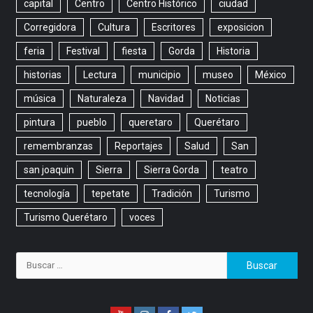
capital
Centro
Centro Histórico
ciudad
Corregidora
Cultura
Escritores
exposicion
feria
Festival
fiesta
Gorda
Historia
historias
Lectura
municipio
museo
México
música
Naturaleza
Navidad
Noticias
pintura
pueblo
queretaro
Querétaro
remembranzas
Reportajes
Salud
San
san joaquin
Sierra
Sierra Gorda
teatro
tecnología
tepetate
Tradición
Turismo
Turismo Querétaro
voces