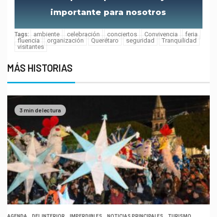
importante para nosotros
ambiente
celebración
conciertos
Convivencia
feria
Tags:
fluencia
organización
Querétaro
seguridad
Tranquilidad
visitantes
MÁS HISTORIAS
3 min de lectura
AGENDA
DEL INTERIOR
IMPERDIBLES
NOTICIAS PRINCIPALES
TURISMO