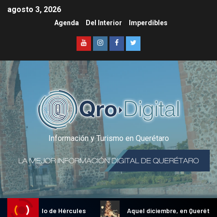
agosto 3, 2026
Agenda
Del Interior
Imperdibles
Información y Turismo en Querétaro
ional Gallo de Hércules
Aquel diciembre, en Querétaro