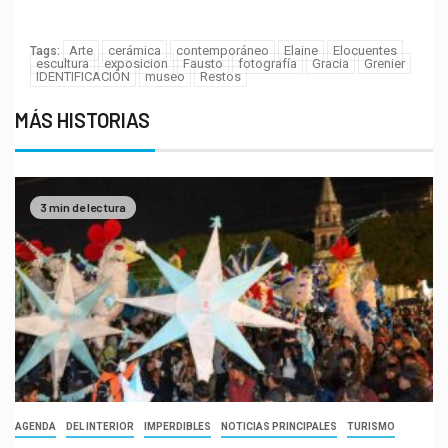
importante para nosotros
Arte
cerámica
contemporáneo
Elaine
Elocuentes
Tags:
escultura
exposicion
Fausto
fotografía
Gracia
Grenier
IDENTIFICACIÓN
museo
Restos
MÁS HISTORIAS
3 min de lectura
AGENDA
DEL INTERIOR
IMPERDIBLES
NOTICIAS PRINCIPALES
TURISMO