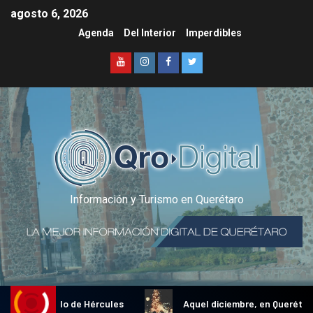
agosto 6, 2026
Agenda
Del Interior
Imperdibles
Información y Turismo en Querétaro
ional Gallo de Hércules
Aquel diciembre, en Querétaro