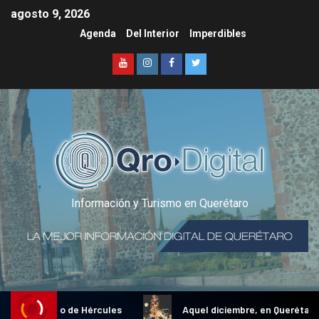
agosto 9, 2026
Agenda
Del Interior
Imperdibles
Información y Turismo en Querétaro
onal Gallo de Hércules
Aquel diciembre, en Querétaro