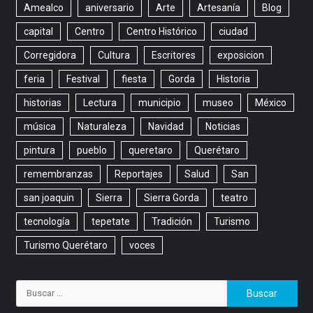
Amealco
aniversario
Arte
Artesanía
Blog
capital
Centro
Centro Histórico
ciudad
Corregidora
Cultura
Escritores
exposicion
feria
Festival
fiesta
Gorda
Historia
historias
Lectura
municipio
museo
México
música
Naturaleza
Navidad
Noticias
pintura
pueblo
queretaro
Querétaro
remembranzas
Reportajes
Salud
San
san joaquin
Sierra
Sierra Gorda
teatro
tecnología
tepetate
Tradición
Turismo
Turismo Querétaro
voces