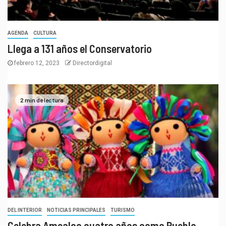
AGENDA
CULTURA
Llega a 131 años el Conservatorio
febrero 12, 2023
Directordigital
2 min de lectura
DEL INTERIOR
NOTICIAS PRINCIPALES
TURISMO
Celebra Amealco cuatro años como Pueblo