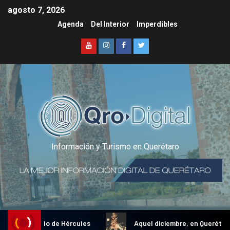
agosto 7, 2026
Agenda
Del Interior
Imperdibles
Información y Turismo en Querétaro
ional Gallo de Hércules
Aquel diciembre, en Querétaro