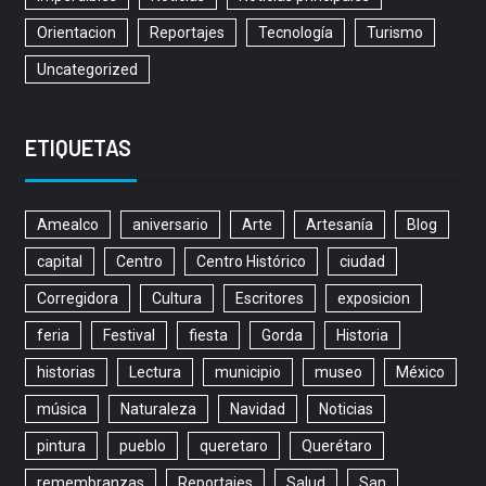
Orientacion
Reportajes
Tecnología
Turismo
Uncategorized
ETIQUETAS
Amealco
aniversario
Arte
Artesanía
Blog
capital
Centro
Centro Histórico
ciudad
Corregidora
Cultura
Escritores
exposicion
feria
Festival
fiesta
Gorda
Historia
historias
Lectura
municipio
museo
México
música
Naturaleza
Navidad
Noticias
pintura
pueblo
queretaro
Querétaro
remembranzas
Reportajes
Salud
San