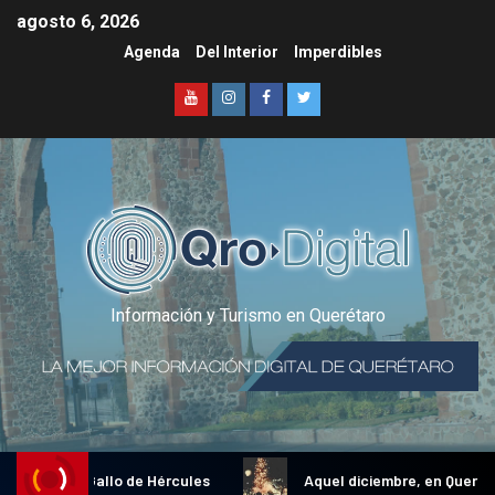
agosto 6, 2026
Agenda
Del Interior
Imperdibles
Información y Turismo en Querétaro
dicional Gallo de Hércules
Aquel diciembre, en Querétaro