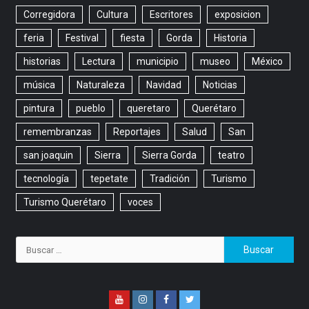
Corregidora
Cultura
Escritores
exposicion
feria
Festival
fiesta
Gorda
Historia
historias
Lectura
municipio
museo
México
música
Naturaleza
Navidad
Noticias
pintura
pueblo
queretaro
Querétaro
remembranzas
Reportajes
Salud
San
san joaquin
Sierra
Sierra Gorda
teatro
tecnología
tepetate
Tradición
Turismo
Turismo Querétaro
voces