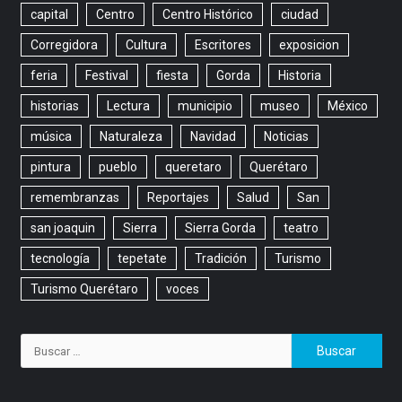
capital
Centro
Centro Histórico
ciudad
Corregidora
Cultura
Escritores
exposicion
feria
Festival
fiesta
Gorda
Historia
historias
Lectura
municipio
museo
México
música
Naturaleza
Navidad
Noticias
pintura
pueblo
queretaro
Querétaro
remembranzas
Reportajes
Salud
San
san joaquin
Sierra
Sierra Gorda
teatro
tecnología
tepetate
Tradición
Turismo
Turismo Querétaro
voces