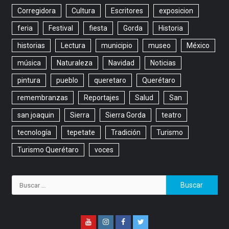
Corregidora
Cultura
Escritores
exposicion
feria
Festival
fiesta
Gorda
Historia
historias
Lectura
municipio
museo
México
música
Naturaleza
Navidad
Noticias
pintura
pueblo
queretaro
Querétaro
remembranzas
Reportajes
Salud
San
san joaquin
Sierra
Sierra Gorda
teatro
tecnología
tepetate
Tradición
Turismo
Turismo Querétaro
voces