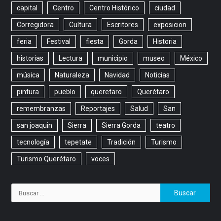
capital
Centro
Centro Histórico
ciudad
Corregidora
Cultura
Escritores
exposicion
feria
Festival
fiesta
Gorda
Historia
historias
Lectura
municipio
museo
México
música
Naturaleza
Navidad
Noticias
pintura
pueblo
queretaro
Querétaro
remembranzas
Reportajes
Salud
San
san joaquin
Sierra
Sierra Gorda
teatro
tecnología
tepetate
Tradición
Turismo
Turismo Querétaro
voces