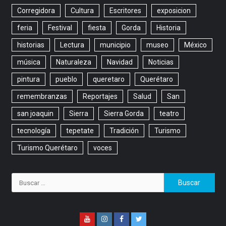
Corregidora
Cultura
Escritores
exposicion
feria
Festival
fiesta
Gorda
Historia
historias
Lectura
municipio
museo
México
música
Naturaleza
Navidad
Noticias
pintura
pueblo
queretaro
Querétaro
remembranzas
Reportajes
Salud
San
san joaquin
Sierra
Sierra Gorda
teatro
tecnología
tepetate
Tradición
Turismo
Turismo Querétaro
voces