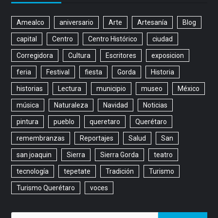
Amealco
aniversario
Arte
Artesanía
Blog
capital
Centro
Centro Histórico
ciudad
Corregidora
Cultura
Escritores
exposicion
feria
Festival
fiesta
Gorda
Historia
historias
Lectura
municipio
museo
México
música
Naturaleza
Navidad
Noticias
pintura
pueblo
queretaro
Querétaro
remembranzas
Reportajes
Salud
San
san joaquin
Sierra
Sierra Gorda
teatro
tecnología
tepetate
Tradición
Turismo
Turismo Querétaro
voces