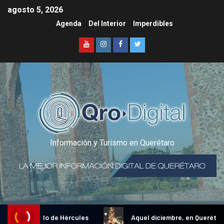
agosto 5, 2026
Agenda
Del Interior
Imperdibles
Información y Turismo en Querétaro
nal Gallo de Hércules
Aquel diciembre, en Querétaro