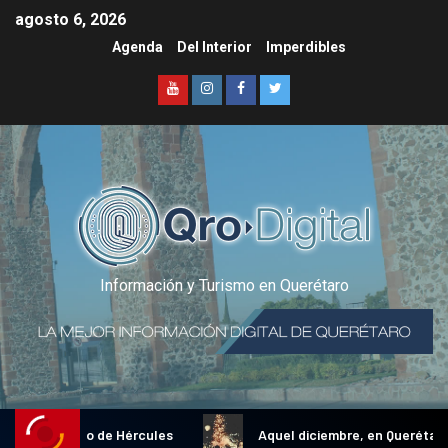
agosto 6, 2026
Agenda
Del Interior
Imperdibles
Información y Turismo en Querétaro
al Gallo de Hércules
Aquel diciembre, en Querétaro