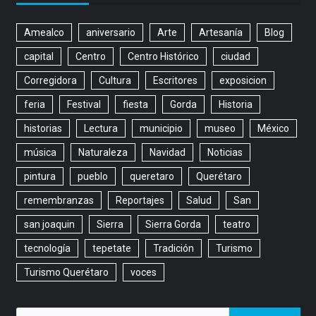
Amealco
aniversario
Arte
Artesanía
Blog
capital
Centro
Centro Histórico
ciudad
Corregidora
Cultura
Escritores
exposicion
feria
Festival
fiesta
Gorda
Historia
historias
Lectura
municipio
museo
México
música
Naturaleza
Navidad
Noticias
pintura
pueblo
queretaro
Querétaro
remembranzas
Reportajes
Salud
San
san joaquin
Sierra
Sierra Gorda
teatro
tecnología
tepetate
Tradición
Turismo
Turismo Querétaro
voces