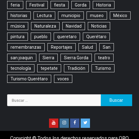
feria
Festival
fiesta
Gorda
Historia
historias
Lectura
municipio
museo
México
música
Naturaleza
Navidad
Noticias
pintura
pueblo
queretaro
Querétaro
remembranzas
Reportajes
Salud
San
san joaquin
Sierra
Sierra Gorda
teatro
tecnología
tepetate
Tradición
Turismo
Turismo Querétaro
voces
Copyright © Todos los derechos reservados para QRO