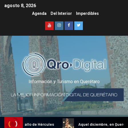
agosto 8, 2026
Agenda
Del Interior
Imperdibles
Información y Turismo en Querétaro
dicional Gallo de Hércules
Aquel diciembre, en Querétaro