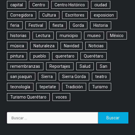
capital
Centro
Centro Histórico
ciudad
Corregidora
Cultura
Escritores
exposicion
feria
Festival
fiesta
Gorda
Historia
historias
Lectura
municipio
museo
México
música
Naturaleza
Navidad
Noticias
pintura
pueblo
queretaro
Querétaro
remembranzas
Reportajes
Salud
San
san joaquin
Sierra
Sierra Gorda
teatro
tecnología
tepetate
Tradición
Turismo
Turismo Querétaro
voces