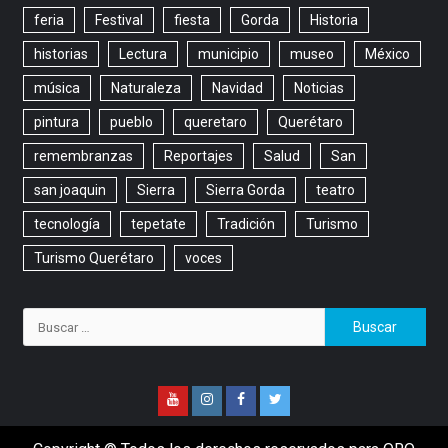
feria
Festival
fiesta
Gorda
Historia
historias
Lectura
municipio
museo
México
música
Naturaleza
Navidad
Noticias
pintura
pueblo
queretaro
Querétaro
remembranzas
Reportajes
Salud
San
san joaquin
Sierra
Sierra Gorda
teatro
tecnología
tepetate
Tradición
Turismo
Turismo Querétaro
voces