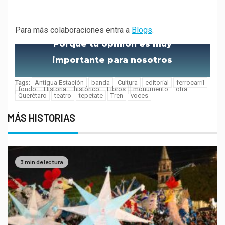
Para más colaboraciones entra a
Blogs
.
Porque tu opinión es muy
importante para nosotros
Antigua Estación
banda
Cultura
editorial
ferrocarril
Tags:
fondo
Historia
histórico
Libros
monumento
otra
Querétaro
teatro
tepetate
Tren
voces
MÁS HISTORIAS
3 min de lectura