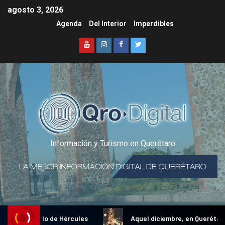
agosto 3, 2026
Agenda
Del Interior
Imperdibles
Información y Turismo en Querétaro
ional Gallo de Hércules
Aquel diciembre, en Querétaro