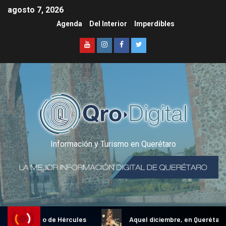
agosto 7, 2026
Agenda
Del Interior
Imperdibles
Información y Turismo en Querétaro
al Gallo de Hércules
Aquel diciembre, en Querétaro