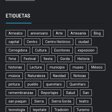
ETIQUETAS
Amealco
aniversario
Arte
Artesanía
Blog
capital
Centro
Centro Histórico
ciudad
Corregidora
Cultura
Escritores
exposicion
feria
Festival
fiesta
Gorda
Historia
historias
Lectura
municipio
museo
México
música
Naturaleza
Navidad
Noticias
pintura
pueblo
queretaro
Querétaro
remembranzas
Reportajes
Salud
San
san joaquin
Sierra
Sierra Gorda
teatro
tecnología
tepetate
Tradición
Turismo