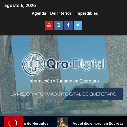
agosto 6, 2026
Agenda
Del Interior
Imperdibles
Información y Turismo en Querétaro
onal Gallo de Hércules
Aquel diciembre, en Querétaro