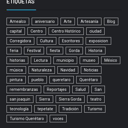
ETIQUETAS
Amealco
aniversario
Arte
Artesanía
Blog
capital
Centro
Centro Histórico
ciudad
Corregidora
Cultura
Escritores
exposicion
feria
Festival
fiesta
Gorda
Historia
historias
Lectura
municipio
museo
México
música
Naturaleza
Navidad
Noticias
pintura
pueblo
queretaro
Querétaro
remembranzas
Reportajes
Salud
San
san joaquin
Sierra
Sierra Gorda
teatro
tecnología
tepetate
Tradición
Turismo
Turismo Querétaro
voces