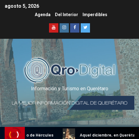
agosto 5, 2026
Agenda
Del Interior
Imperdibles
Información y Turismo en Querétaro
onal Gallo de Hércules
Aquel diciembre, en Querétaro