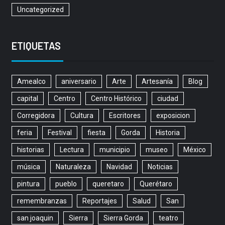
Uncategorized
ETIQUETAS
Amealco
aniversario
Arte
Artesanía
Blog
capital
Centro
Centro Histórico
ciudad
Corregidora
Cultura
Escritores
exposicion
feria
Festival
fiesta
Gorda
Historia
historias
Lectura
municipio
museo
México
música
Naturaleza
Navidad
Noticias
pintura
pueblo
queretaro
Querétaro
remembranzas
Reportajes
Salud
San
san joaquin
Sierra
Sierra Gorda
teatro