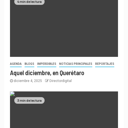
4 min de lectura
AGENDA
BLOGS
IMPERDIBLES
NOTICIAS PRINCIPALES
REPORTAJES
Aquel diciembre, en Querétaro
diciembre 4, 2025
Directordigital
3 min de lectura