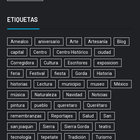
ETIQUETAS
Amealco
aniversario
Arte
Artesanía
Blog
capital
Centro
Centro Histórico
ciudad
Corregidora
Cultura
Escritores
exposicion
feria
Festival
fiesta
Gorda
Historia
historias
Lectura
municipio
museo
México
música
Naturaleza
Navidad
Noticias
pintura
pueblo
queretaro
Querétaro
remembranzas
Reportajes
Salud
San
san joaquin
Sierra
Sierra Gorda
teatro
tecnología
tepetate
Tradición
Turismo