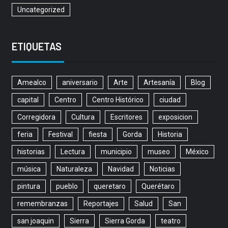
Uncategorized
ETIQUETAS
Amealco
aniversario
Arte
Artesanía
Blog
capital
Centro
Centro Histórico
ciudad
Corregidora
Cultura
Escritores
exposicion
feria
Festival
fiesta
Gorda
Historia
historias
Lectura
municipio
museo
México
música
Naturaleza
Navidad
Noticias
pintura
pueblo
queretaro
Querétaro
remembranzas
Reportajes
Salud
San
san joaquin
Sierra
Sierra Gorda
teatro