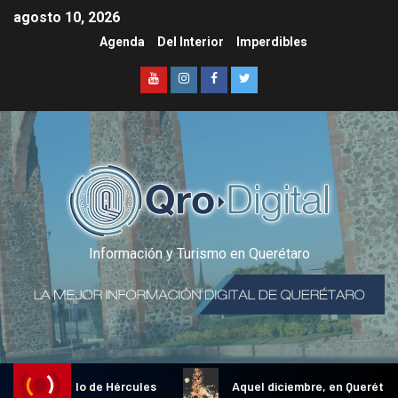
agosto 10, 2026
Agenda
Del Interior
Imperdibles
Información y Turismo en Querétaro
onal Gallo de Hércules
Aquel diciembre, en Querétaro