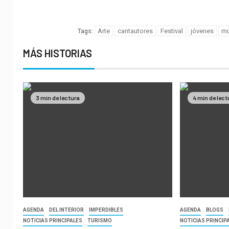
Arte
cantautores
Festival
jóvenes
mú
Tags:
MÁS HISTORIAS
3 min de lectura
4 min de lect
AGENDA
DEL INTERIOR
IMPERDIBLES
AGENDA
BLOGS
NOTICIAS PRINCIPALES
TURISMO
NOTICIAS PRINCIP