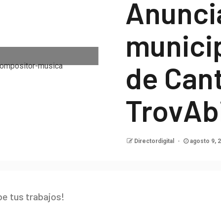
Anunci
munici
de Can
TrovAb
Directordigital
agosto 9, 
be tus trabajos!