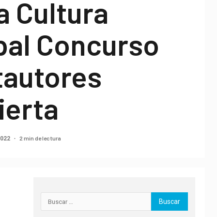
a Cultura
pal Concurso
tautores
ierta
2 min de lectura
2022