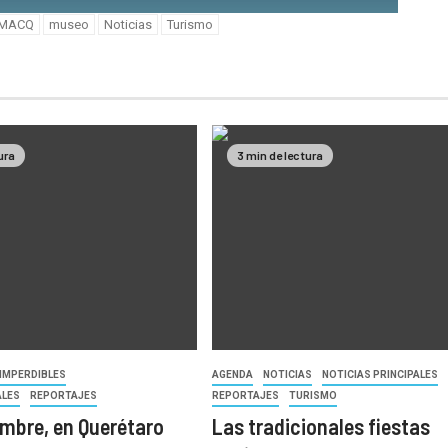
MACQ
museo
Noticias
Turismo
ura
3 min de lectura
IMPERDIBLES
AGENDA
NOTICIAS
NOTICIAS PRINCIPALES
ALES
REPORTAJES
REPORTAJES
TURISMO
embre, en Querétaro
Las tradicionales fiestas