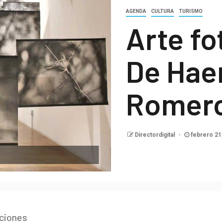
AGENDA
CULTURA
TURISMO
Arte fo
De Hae
Romer
Directordigital
febrero 21
ciones