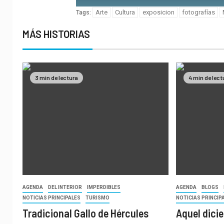
Arte
Cultura
exposicion
fotografías
Tags:
MÁS HISTORIAS
3 min de lectura
4 min de lect
AGENDA
DEL INTERIOR
IMPERDIBLES
AGENDA
BLOGS
NOTICIAS PRINCIPALES
TURISMO
NOTICIAS PRINCIP
Tradicional Gallo de Hércules
Aquel dici