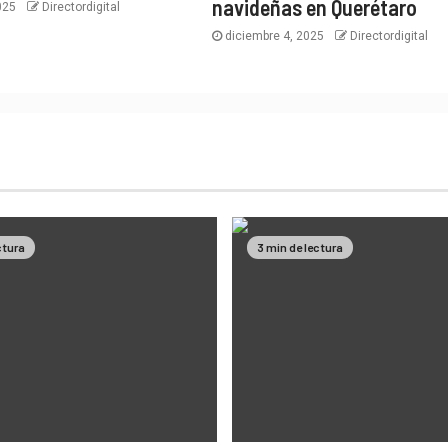
navideñas en Querétaro
2025
Directordigital
diciembre 4, 2025
Directordigital
ctura
3 min de lectura