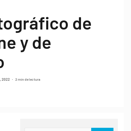
tográfico de
ne y de
o
2 min de lectura
, 2022