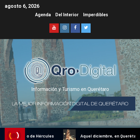
agosto 6, 2026
Agenda
Del Interior
Imperdibles
Información y Turismo en Querétaro
onal Gallo de Hércules
Aquel diciembre, en Querétaro