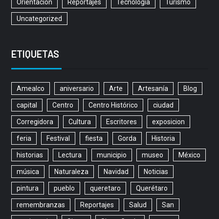
Orientacion
Reportajes
Tecnología
Turismo
Uncategorized
ETIQUETAS
Amealco
aniversario
Arte
Artesanía
Blog
capital
Centro
Centro Histórico
ciudad
Corregidora
Cultura
Escritores
exposicion
feria
Festival
fiesta
Gorda
Historia
historias
Lectura
municipio
museo
México
música
Naturaleza
Navidad
Noticias
pintura
pueblo
queretaro
Querétaro
remembranzas
Reportajes
Salud
San