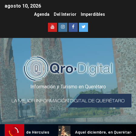
agosto 10, 2026
Agenda
Del Interior
Imperdibles
Información y Turismo en Querétaro
al Gallo de Hércules
Aquel diciembre, en Querétaro