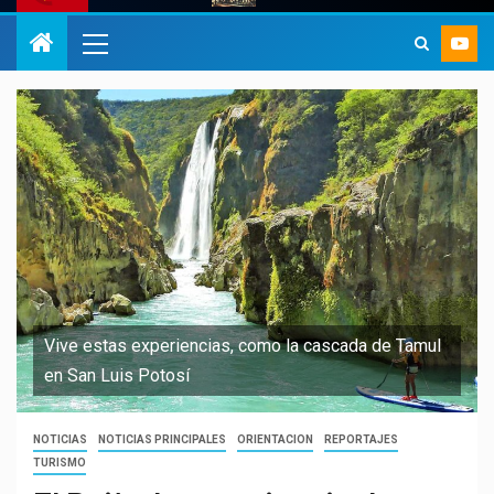
Vive estas experiencias, como la cascada de Tamul
en San Luis Potosí
NOTICIAS
NOTICIAS PRINCIPALES
ORIENTACION
REPORTAJES
TURISMO