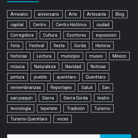
Amealco
aniversario
Arte
Artesanía
Blog
capital
Centro
Centro Histórico
ciudad
Corregidora
Cultura
Escritores
exposicion
feria
Festival
fiesta
Gorda
Historia
historias
Lectura
municipio
museo
México
música
Naturaleza
Navidad
Noticias
pintura
pueblo
queretaro
Querétaro
remembranzas
Reportajes
Salud
San
san joaquin
Sierra
Sierra Gorda
teatro
tecnología
tepetate
Tradición
Turismo
Turismo Querétaro
voces