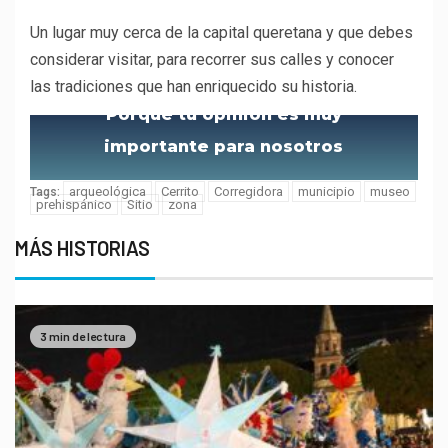
Un lugar muy cerca de la capital queretana y que debes
considerar visitar, para recorrer sus calles y conocer
las tradiciones que han enriquecido su historia.
Porque tu opinión es muy
importante para nosotros
arqueológica
Cerrito
Corregidora
municipio
museo
Tags:
prehispánico
Sitio
zona
MÁS HISTORIAS
3 min de lectura