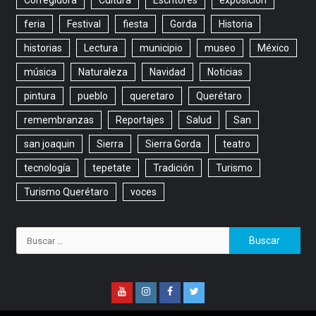
Corregidora
Cultura
Escritores
exposicion
feria
Festival
fiesta
Gorda
Historia
historias
Lectura
municipio
museo
México
música
Naturaleza
Navidad
Noticias
pintura
pueblo
queretaro
Querétaro
remembranzas
Reportajes
Salud
San
san joaquin
Sierra
Sierra Gorda
teatro
tecnología
tepetate
Tradición
Turismo
Turismo Querétaro
voces