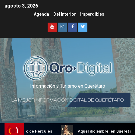
agosto 3, 2026
Agenda
Del Interior
Imperdibles
Información y Turismo en Querétaro
onal Gallo de Hércules
Aquel diciembre, en Querétaro