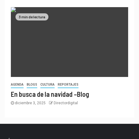
3 min de lectura
AGENDA
BLOGS
CULTURA
REPORTAJES
En busca de la navidad –Blog
diciembre 3, 2025
Directordigital