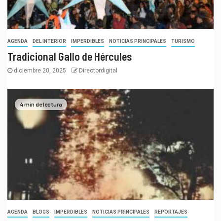
AGENDA
DEL INTERIOR
IMPERDIBLES
NOTICIAS PRINCIPALES
TURISMO
Tradicional Gallo de Hércules
diciembre 20, 2025
Directordigital
4 min de lectura
AGENDA
BLOGS
IMPERDIBLES
NOTICIAS PRINCIPALES
REPORTAJES