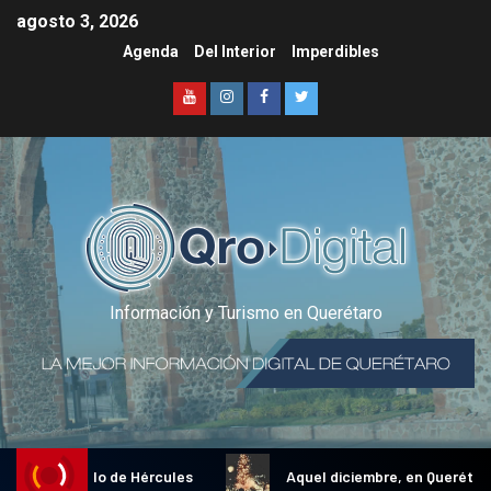
agosto 3, 2026
Agenda
Del Interior
Imperdibles
Información y Turismo en Querétaro
ional Gallo de Hércules
Aquel diciembre, en Querétaro