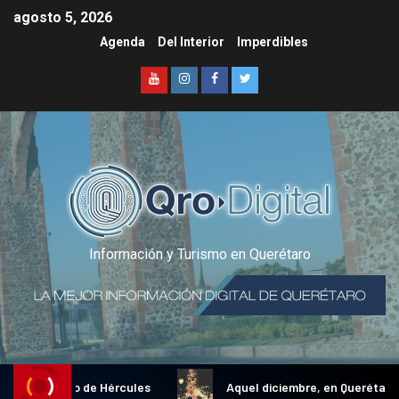
agosto 5, 2026
Agenda
Del Interior
Imperdibles
Información y Turismo en Querétaro
onal Gallo de Hércules
Aquel diciembre, en Querétaro