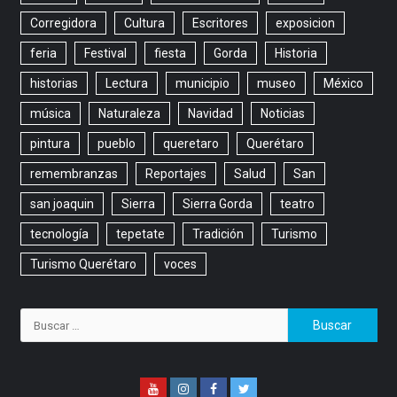
Corregidora
Cultura
Escritores
exposicion
feria
Festival
fiesta
Gorda
Historia
historias
Lectura
municipio
museo
México
música
Naturaleza
Navidad
Noticias
pintura
pueblo
queretaro
Querétaro
remembranzas
Reportajes
Salud
San
san joaquin
Sierra
Sierra Gorda
teatro
tecnología
tepetate
Tradición
Turismo
Turismo Querétaro
voces