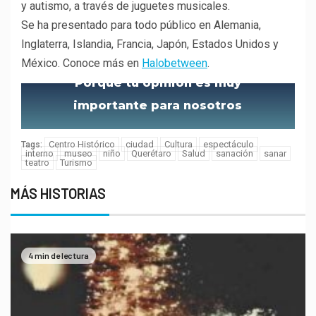
y autismo, a través de juguetes musicales.
Se ha presentado para todo público en Alemania,
Inglaterra, Islandia, Francia, Japón, Estados Unidos y
México. Conoce más en
Halobetween
.
Porque tu opinión es muy
importante para nosotros
Centro Histórico
ciudad
Cultura
espectáculo
Tags:
interno
museo
niño
Querétaro
Salud
sanación
sanar
teatro
Turismo
MÁS HISTORIAS
4 min de lectura