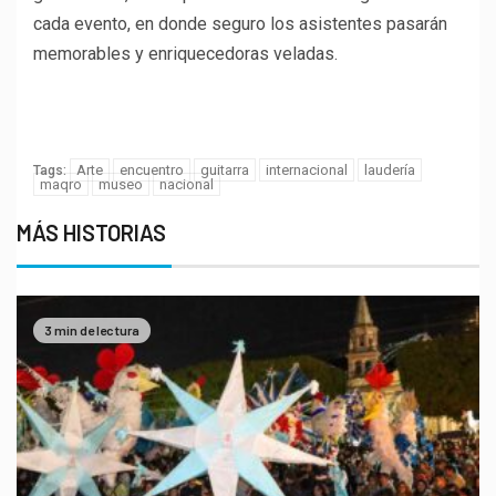
cada evento, en donde seguro los asistentes pasarán
memorables y enriquecedoras veladas.
Porque tu opinión es muy
importante para nosotros
Arte
encuentro
guitarra
internacional
laudería
Tags:
maqro
museo
nacional
MÁS HISTORIAS
3 min de lectura