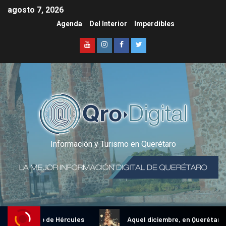
agosto 7, 2026
Agenda
Del Interior
Imperdibles
Información y Turismo en Querétaro
nal Gallo de Hércules
Aquel diciembre, en Querétaro