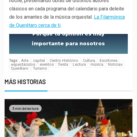
noche, presentando obras de distintos autores
clásicos en cada programa del calendario para deleite
de los amantes de la música orquestal.
La Filarmónica
de Querétaro cerca de ti
.
Porque tu opinión es muy
importante para nosotros
Arte
capital
Centro Histórico
Cultura
Escritores
Tags:
espectáculos
eventos
fiesta
Lectura
música
Noticias
Querétaro
Turismo
MÁS HISTORIAS
3 min de lectura