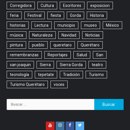
Corregidora
Cultura
Escritores
exposicion
feria
Festival
fiesta
Gorda
Historia
historias
Lectura
municipio
museo
México
música
Naturaleza
Navidad
Noticias
pintura
pueblo
queretaro
Querétaro
remembranzas
Reportajes
Salud
San
san joaquin
Sierra
Sierra Gorda
teatro
tecnología
tepetate
Tradición
Turismo
Turismo Querétaro
voces