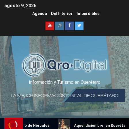
agosto 9, 2026
Agenda
Del Interior
Imperdibles
Información y Turismo en Querétaro
onal Gallo de Hércules
Aquel diciembre, en Querétaro