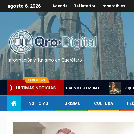
agosto 6, 2026
Agenda
Del Interior
Imperdibles
Información y Turismo en Querétaro
EXCLUSIVA
Tradicional Gallo de Hércules
Aquel dici
ÚLTIMAS NOTICIAS
NOTICIAS
TURISMO
CULTURA
TE