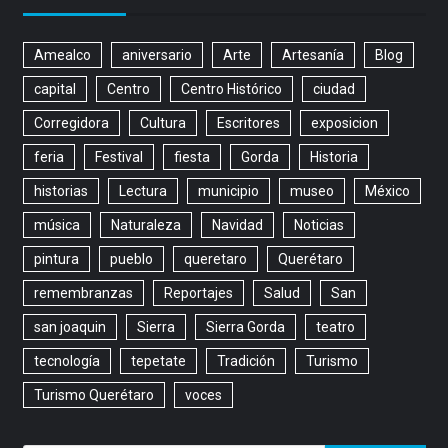
Amealco
aniversario
Arte
Artesanía
Blog
capital
Centro
Centro Histórico
ciudad
Corregidora
Cultura
Escritores
exposicion
feria
Festival
fiesta
Gorda
Historia
historias
Lectura
municipio
museo
México
música
Naturaleza
Navidad
Noticias
pintura
pueblo
queretaro
Querétaro
remembranzas
Reportajes
Salud
San
san joaquin
Sierra
Sierra Gorda
teatro
tecnología
tepetate
Tradición
Turismo
Turismo Querétaro
voces