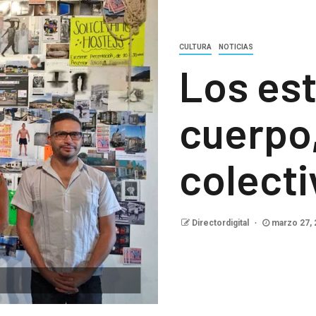
CULTURA
NOTICIAS
Los es
cuerpo
colect
Directordigital
marzo 27,