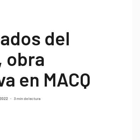
tados del
, obra
iva en MACQ
3 min de lectura
 2022