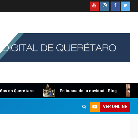
n Querétaro
En busca de la navidad –Blog
Luz
VER ONLINE