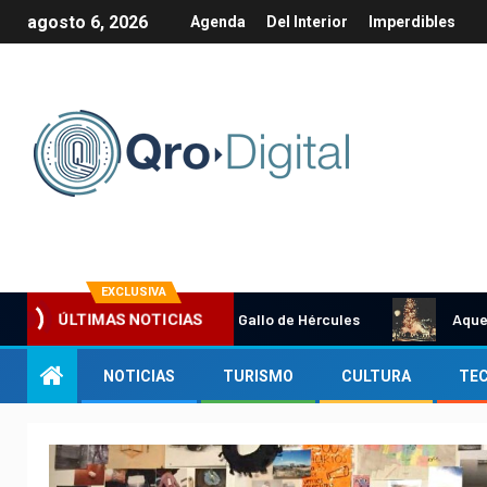
agosto 6, 2026
Agenda
Del Interior
Imperdibles
Información y Turismo en Querétaro
EXCLUSIVA
Tradicional Gallo de Hércules
Aquel dici
ÚLTIMAS NOTICIAS
NOTICIAS
TURISMO
CULTURA
TE