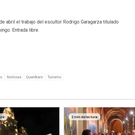
 de abril el trabajo del escultor Rodrigo Garagarza titulado
ngo. Entrada libre.
u opinión es muy
te para nosotros
o
Noticias
Querétaro
Turismo
ura
2 min de lectura