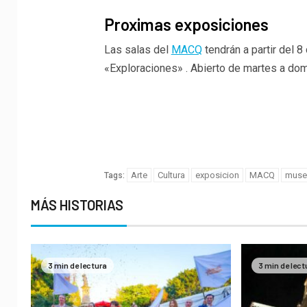
Proximas exposiciones
Las salas del
MACQ
tendrán a partir del 8
«Exploraciones» . Abierto de martes a domi
Porque t
importan
Arte
Cultura
exposicion
MACQ
muse
Tags:
MÁS HISTORIAS
3 min de lectura
3 min de lect