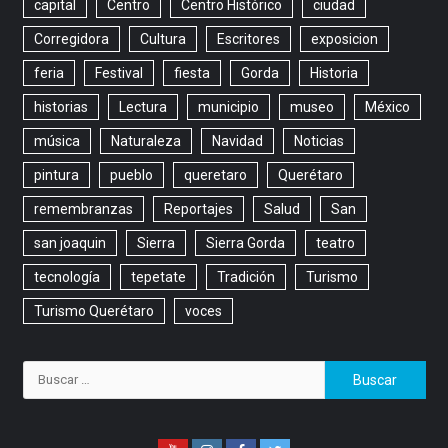
capital
Centro
Centro Histórico
ciudad
Corregidora
Cultura
Escritores
exposicion
feria
Festival
fiesta
Gorda
Historia
historias
Lectura
municipio
museo
México
música
Naturaleza
Navidad
Noticias
pintura
pueblo
queretaro
Querétaro
remembranzas
Reportajes
Salud
San
san joaquin
Sierra
Sierra Gorda
teatro
tecnología
tepetate
Tradición
Turismo
Turismo Querétaro
voces