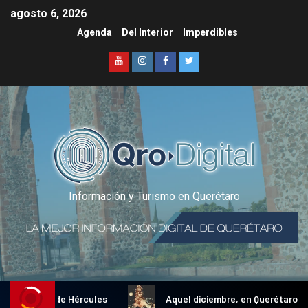
agosto 6, 2026
Agenda
Del Interior
Imperdibles
Información y Turismo en Querétaro
 Gallo de Hércules
Aquel diciembre, en Querétaro