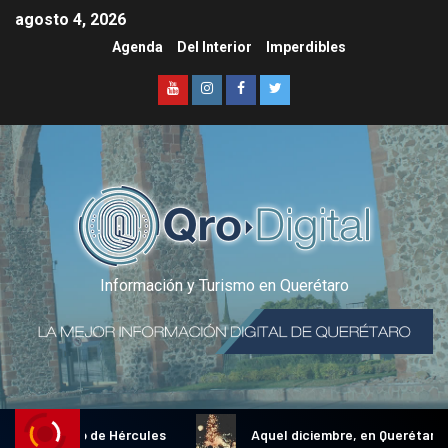
agosto 4, 2026
Agenda
Del Interior
Imperdibles
Información y Turismo en Querétaro
nal Gallo de Hércules
Aquel diciembre, en Querétaro