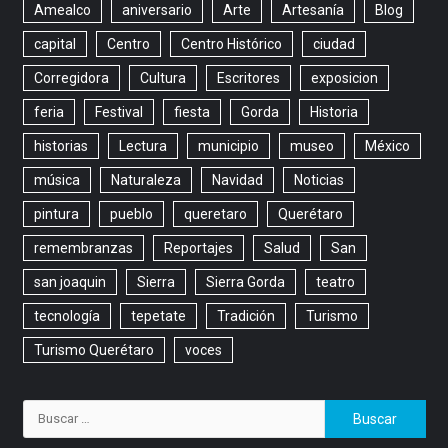
Amealco
aniversario
Arte
Artesanía
Blog
capital
Centro
Centro Histórico
ciudad
Corregidora
Cultura
Escritores
exposicion
feria
Festival
fiesta
Gorda
Historia
historias
Lectura
municipio
museo
México
música
Naturaleza
Navidad
Noticias
pintura
pueblo
queretaro
Querétaro
remembranzas
Reportajes
Salud
San
san joaquin
Sierra
Sierra Gorda
teatro
tecnología
tepetate
Tradición
Turismo
Turismo Querétaro
voces