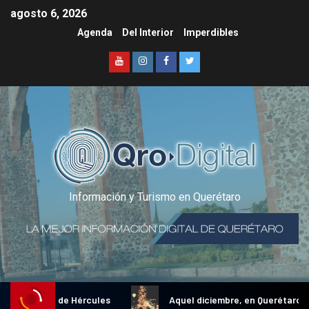
agosto 6, 2026
Agenda
Del Interior
Imperdibles
Información y Turismo en Querétaro
l Gallo de Hércules
Aquel diciembre, en Querétaro