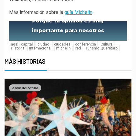
Más información sobre la
guía Michelin
.
Porque tu opinión es muy
importante para nosotros
capital
ciudad
ciudades
conferencia
Cultura
Tags:
Historia
internacional
michelin
red
Turismo Querétaro
MÁS HISTORIAS
3 min de lectura