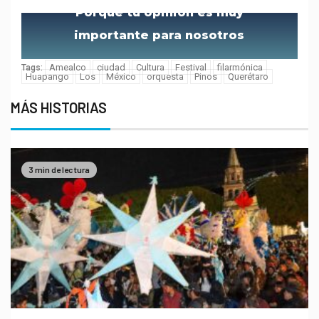
Porque tu opinión es muy
importante para nosotros
Amealco
ciudad
Cultura
Festival
filarmónica
Tags:
Huapango
Los
México
orquesta
Pinos
Querétaro
MÁS HISTORIAS
3 min de lectura