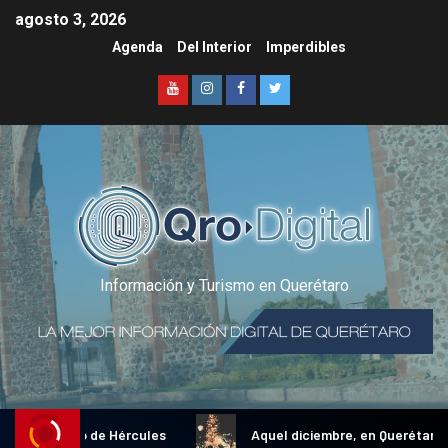
agosto 3, 2026
Agenda
Del Interior
Imperdibles
Información y Turismo en Querétaro
nal Gallo de Hércules
Aquel diciembre, en Querétaro