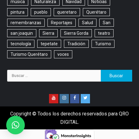
música
Naturaleza
Navidad
Noticias
pintura
pueblo
queretaro
Querétaro
remembranzas
Reportajes
Salud
San
san joaquin
Sierra
Sierra Gorda
teatro
tecnología
tepetate
Tradición
Turismo
Turismo Querétaro
voces
Copyright © Todos los derechos reservados para QRO
DIGITAL.