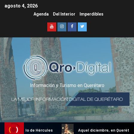
agosto 4, 2026
Agenda
Del Interior
Imperdibles
Información y Turismo en Querétaro
ional Gallo de Hércules
Aquel diciembre, en Querétaro