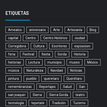
ETIQUETAS
Amealco
aniversario
Arte
Artesanía
Blog
capital
Centro
Centro Histórico
ciudad
Corregidora
Cultura
Escritores
exposicion
feria
Festival
fiesta
Gorda
Historia
historias
Lectura
municipio
museo
México
música
Naturaleza
Navidad
Noticias
pintura
pueblo
queretaro
Querétaro
remembranzas
Reportajes
Salud
San
san joaquin
Sierra
Sierra Gorda
teatro
tecnología
tepetate
Tradición
Turismo