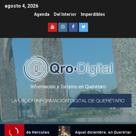
agosto 4, 2026
Agenda
Del Interior
Imperdibles
Información y Turismo en Querétaro
al Gallo de Hércules
Aquel diciembre, en Querétaro