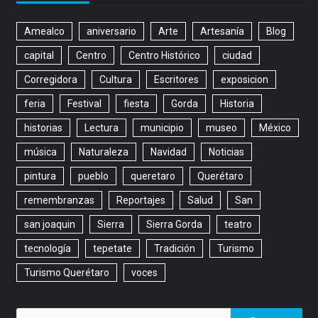
Amealco
aniversario
Arte
Artesanía
Blog
capital
Centro
Centro Histórico
ciudad
Corregidora
Cultura
Escritores
exposicion
feria
Festival
fiesta
Gorda
Historia
historias
Lectura
municipio
museo
México
música
Naturaleza
Navidad
Noticias
pintura
pueblo
queretaro
Querétaro
remembranzas
Reportajes
Salud
San
san joaquin
Sierra
Sierra Gorda
teatro
tecnología
tepetate
Tradición
Turismo
Turismo Querétaro
voces