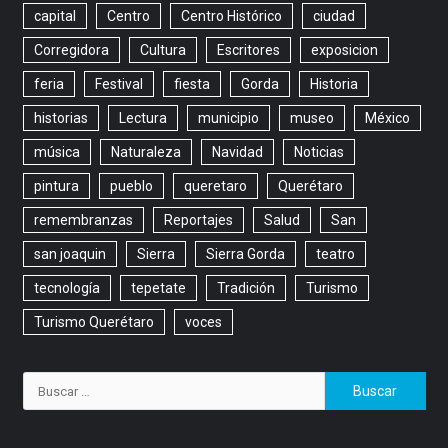
capital
Centro
Centro Histórico
ciudad
Corregidora
Cultura
Escritores
exposicion
feria
Festival
fiesta
Gorda
Historia
historias
Lectura
municipio
museo
México
música
Naturaleza
Navidad
Noticias
pintura
pueblo
queretaro
Querétaro
remembranzas
Reportajes
Salud
San
san joaquin
Sierra
Sierra Gorda
teatro
tecnología
tepetate
Tradición
Turismo
Turismo Querétaro
voces