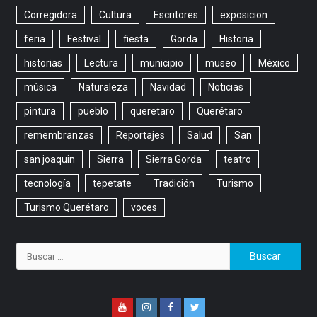
Corregidora
Cultura
Escritores
exposicion
feria
Festival
fiesta
Gorda
Historia
historias
Lectura
municipio
museo
México
música
Naturaleza
Navidad
Noticias
pintura
pueblo
queretaro
Querétaro
remembranzas
Reportajes
Salud
San
san joaquin
Sierra
Sierra Gorda
teatro
tecnología
tepetate
Tradición
Turismo
Turismo Querétaro
voces