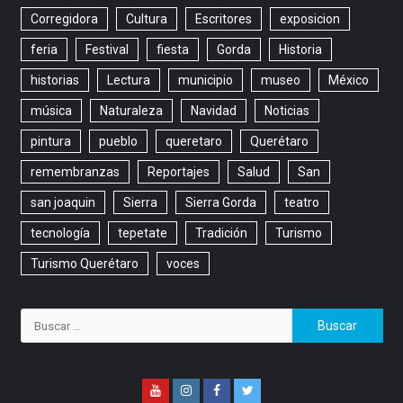
Corregidora
Cultura
Escritores
exposicion
feria
Festival
fiesta
Gorda
Historia
historias
Lectura
municipio
museo
México
música
Naturaleza
Navidad
Noticias
pintura
pueblo
queretaro
Querétaro
remembranzas
Reportajes
Salud
San
san joaquin
Sierra
Sierra Gorda
teatro
tecnología
tepetate
Tradición
Turismo
Turismo Querétaro
voces