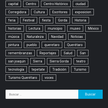
capital
Centro
Centro Histórico
ciudad
Corregidora
Cultura
Escritores
exposicion
feria
Festival
fiesta
Gorda
Historia
historias
Lectura
municipio
museo
México
música
Naturaleza
Navidad
Noticias
pintura
pueblo
queretaro
Querétaro
remembranzas
Reportajes
Salud
San
san joaquin
Sierra
Sierra Gorda
teatro
tecnología
tepetate
Tradición
Turismo
Turismo Querétaro
voces