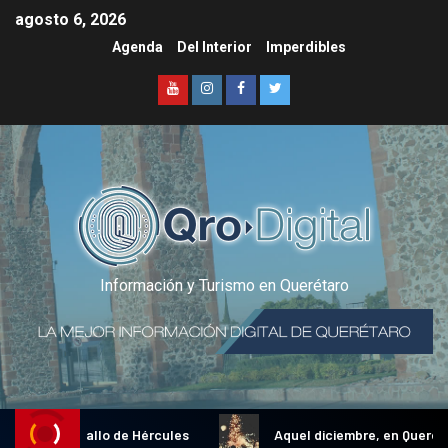
agosto 6, 2026
Agenda
Del Interior
Imperdibles
Información y Turismo en Querétaro
adicional Gallo de Hércules
Aquel diciembre, en Querétaro