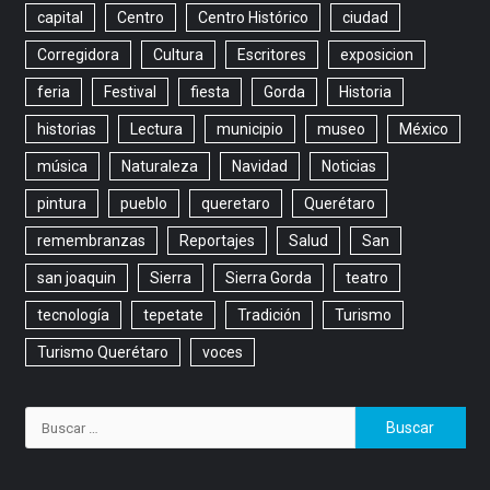
capital
Centro
Centro Histórico
ciudad
Corregidora
Cultura
Escritores
exposicion
feria
Festival
fiesta
Gorda
Historia
historias
Lectura
municipio
museo
México
música
Naturaleza
Navidad
Noticias
pintura
pueblo
queretaro
Querétaro
remembranzas
Reportajes
Salud
San
san joaquin
Sierra
Sierra Gorda
teatro
tecnología
tepetate
Tradición
Turismo
Turismo Querétaro
voces