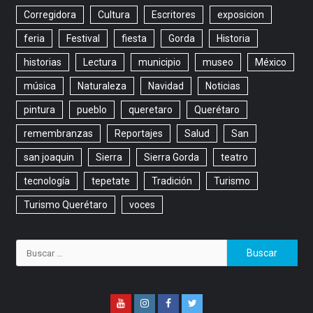
Corregidora
Cultura
Escritores
exposicion
feria
Festival
fiesta
Gorda
Historia
historias
Lectura
municipio
museo
México
música
Naturaleza
Navidad
Noticias
pintura
pueblo
queretaro
Querétaro
remembranzas
Reportajes
Salud
San
san joaquin
Sierra
Sierra Gorda
teatro
tecnología
tepetate
Tradición
Turismo
Turismo Querétaro
voces