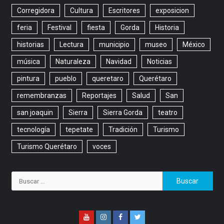
Corregidora
Cultura
Escritores
exposicion
feria
Festival
fiesta
Gorda
Historia
historias
Lectura
municipio
museo
México
música
Naturaleza
Navidad
Noticias
pintura
pueblo
queretaro
Querétaro
remembranzas
Reportajes
Salud
San
san joaquin
Sierra
Sierra Gorda
teatro
tecnología
tepetate
Tradición
Turismo
Turismo Querétaro
voces