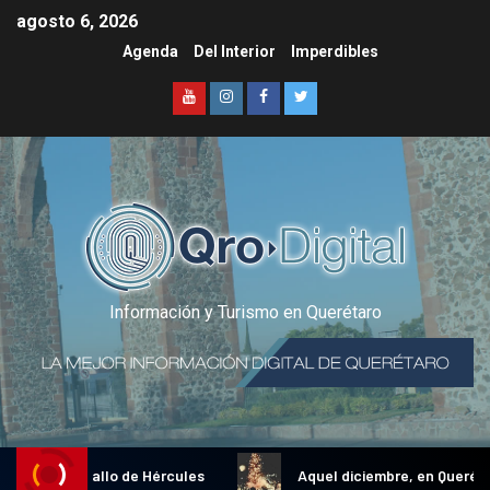
agosto 6, 2026
Agenda
Del Interior
Imperdibles
Información y Turismo en Querétaro
dicional Gallo de Hércules
Aquel diciembre, en Querétaro