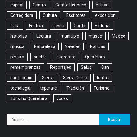
capital
Centro
Centro Histórico
ciudad
Corregidora
Cultura
Escritores
exposicion
feria
Festival
fiesta
Gorda
Historia
historias
Lectura
municipio
museo
México
música
Naturaleza
Navidad
Noticias
pintura
pueblo
queretaro
Querétaro
remembranzas
Reportajes
Salud
San
san joaquin
Sierra
Sierra Gorda
teatro
tecnología
tepetate
Tradición
Turismo
Turismo Querétaro
voces