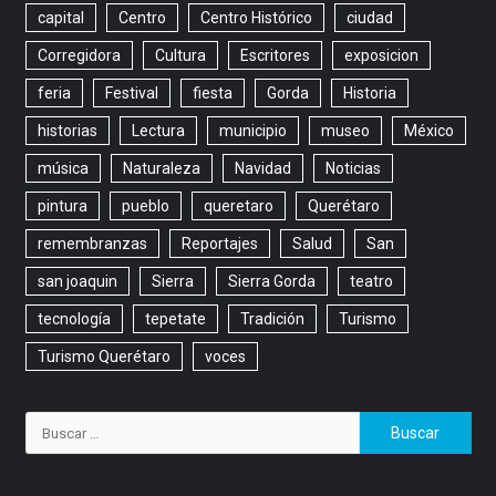
capital
Centro
Centro Histórico
ciudad
Corregidora
Cultura
Escritores
exposicion
feria
Festival
fiesta
Gorda
Historia
historias
Lectura
municipio
museo
México
música
Naturaleza
Navidad
Noticias
pintura
pueblo
queretaro
Querétaro
remembranzas
Reportajes
Salud
San
san joaquin
Sierra
Sierra Gorda
teatro
tecnología
tepetate
Tradición
Turismo
Turismo Querétaro
voces